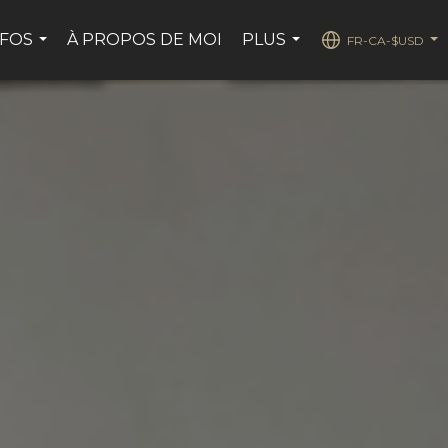
NFOS
À PROPOS DE MOI
PLUS
FR-CA-$USD
...
...
...