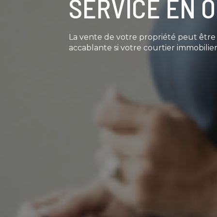
SERVICE EN 
La vente de votre propriété peut êtr
accablante si votre courtier immobilier 